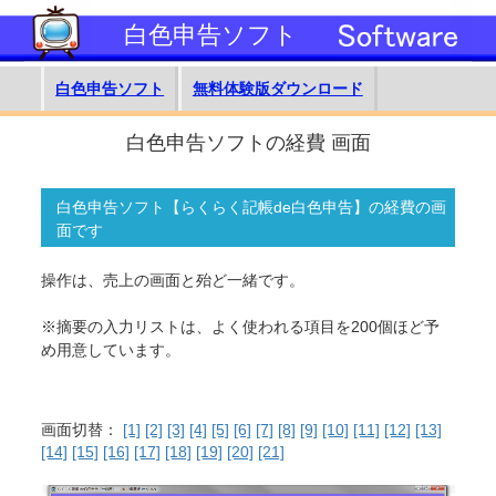
白色申告ソフト
白色申告ソフト
無料体験版ダウンロード
白色申告ソフトの経費 画面
白色申告ソフト【らくらく記帳de白色申告】の経費の画
面です
操作は、売上の画面と殆ど一緒です。
※摘要の入力リストは、よく使われる項目を200個ほど予
め用意しています。
画面切替：
[1]
[2]
[3]
[4]
[5]
[6]
[7]
[8]
[9]
[10]
[11]
[12]
[13]
[14]
[15]
[16]
[17]
[18]
[19]
[20]
[21]