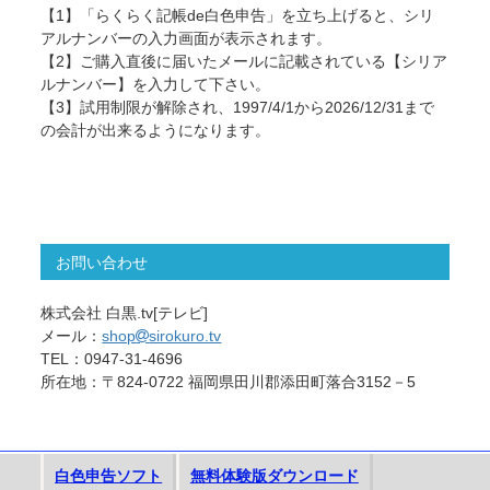
【1】「らくらく記帳de白色申告」を立ち上げると、シリ
アルナンバーの入力画面が表示されます。
【2】ご購入直後に届いたメールに記載されている【シリア
ルナンバー】を入力して下さい。
【3】試用制限が解除され、1997/4/1から
2026
/12/31まで
の会計が出来るようになります。
お問い合わせ
株式会社 白黒.tv[テレビ]
メール：
shop
sirokuro.tv
TEL：0947-31-4696
所在地：〒824-0722 福岡県田川郡添田町落合3152－5
白色申告ソフト
無料体験版ダウンロード